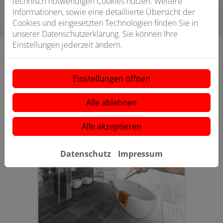
technisch notwendigen Cookies nutzen. Weitere
Informationen, sowie eine detaillierte Übersicht der
Cookies und eingesetzten Technologien finden Sie in
unserer Datenschutzerklärung. Sie können Ihre
Einstellungen jederzeit ändern.
Kosten klar?
Einstellungen öffnen
Hier finden Sie weitere
Alle ablehnen
Planungshilfen:
Alle akzeptieren
Datenschutz
Impressum