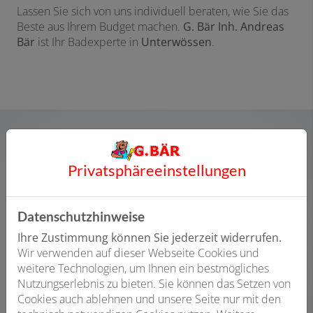
Lassen Sie sich von uns individuell beraten, wie Sie das
Beste aus Ihrem Budget machen.
G. Bär Inh. Andreas
Bär
ist Ihr Badexperte in
Unterwössen
.
Privatsphäre­einstellungen
Datenschutzhinweise
Ihre Zustimmung können Sie jederzeit widerrufen.
Wir verwenden auf dieser Webseite Cookies und
Bitte das
Cookie-Consent-Tool öffnen
, um die für
weitere Technologien, um Ihnen ein bestmögliches
dieses Element notwendigen Cookies zu akzeptieren.
Nutzungserlebnis zu bieten. Sie können das Setzen von
Cookies auch ablehnen und unsere Seite nur mit den